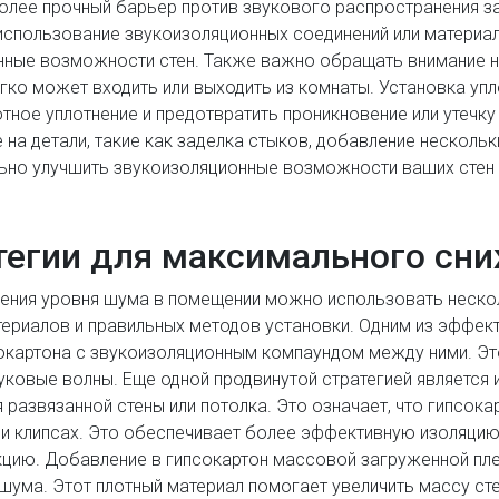
лее прочный барьер против звукового распространения за
 использование звукоизоляционных соединений или матери
ные возможности стен. Также важно обращать внимание на 
гко может входить или выходить из комнаты. Установка упл
ное уплотнение и предотвратить проникновение или утечку 
на детали, такие как заделка стыков, добавление нескольк
льно улучшить звукоизоляционные возможности ваших стен
тегии для максимального сн
ения уровня шума в помещении можно использовать нескол
ериалов и правильных методов установки. Одним из эффек
окартона с звукоизоляционным компаундом между ними. Эт
ковые волны. Еще одной продвинутой стратегией является 
развязанной стены или потолка. Это означает, что гипсока
ли клипсах. Это обеспечивает более эффективную изоляцию
кцию. Добавление в гипсокартон массовой загруженной плен
ума. Этот плотный материал помогает увеличить массу стен