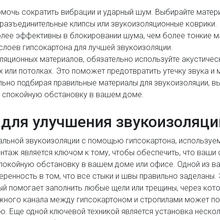
помочь сократить вибрации и ударный шум. Выбирайте мате
, разъединительные клипсы или звукоизоляционные коврики.
лее эффективны в блокировании шума, чем более тонкие м
слоев гипсокартона для лучшей звукоизоляции.
ляционных материалов, обязательно используйте акустичес
ах или потолках. Это поможет предотвратить утечку звука 
льно подбирая правильные материалы для звукоизоляции, в
, спокойную обстановку в вашем доме.
 для улучшения звукоизоляци
альной звукоизоляции с помощью гипсокартона, используе
онтаж является ключом к тому, чтобы обеспечить, что ваш
покойную обстановку в вашем доме или офисе. Одной из в
веренность в том, что все стыки и швы правильно заделаны
ый помогает заполнить любые щели или трещины, через кото
ежного канала между гипсокартоном и стропилами может п
ю. Еще одной ключевой техникой является установка нескол