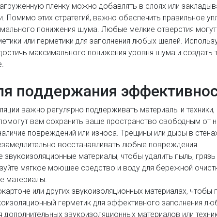
агруженную пленку можно добавлять в слоях или закладыв
. Помимо этих стратегий, важно обеспечить правильное уп
имального понижения шума. Любые мелкие отверстия могут
тики или герметики для заполнения любых щелей. Использу
 достичь максимального понижения уровня шума и создать 
.
для поддержания эффективно
ляции важно регулярно поддерживать материалы и техники,
 помогут вам сохранить ваше пространство свободным от 
наличие повреждений или износа. Трещины или дыры в стен
незамедлительно восстанавливать любые повреждения.
ие звукоизоляционные материалы, чтобы удалить пыль, грязь
ьзуйте мягкое моющее средство и воду для бережной очист
е материалы.
картоне или других звукоизоляционных материалах, чтобы п
оизоляционный герметик для эффективного заполнения лю
дополнительных звукоизоляционных материалов или техник,